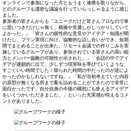
オンラインで参加になった方ともうまく連携を取りながら、
どのグループも濃密な議論を行っていらっしゃるように感じ
ました。
参加者の皆さんからも「ユニークだけど皆さんプロなので単
に思いつきだけじゃ無く、根拠や見通しがしっかりしていて
よかった。」「皆さんの個性的な意見やアイデア・知識が聞
けたし、プラン実現に向け、協働的な話し合いができ、短期
間でまとめることが出来た。リモート会議での作りこみを実
施しているグループがあり、参加されている皆さんの高い能
力とメンバー協働の可能性が示された。」「会話の中でアイ
デアが連鎖的に出て、少しずつ現実味を帯びていくような、
すごくいい時間でした！限られた時間の中だったのが逆によ
かったのかもしれないですね。」「私が当初考えていた内容
の原型が無くなる所まで案を詰めることができたので非常に
面白かったです。自分自身の今後の構想にも使えるアイデア
をいくつかいただきました。」といった充実感が伺えるコメ
ントがありました。