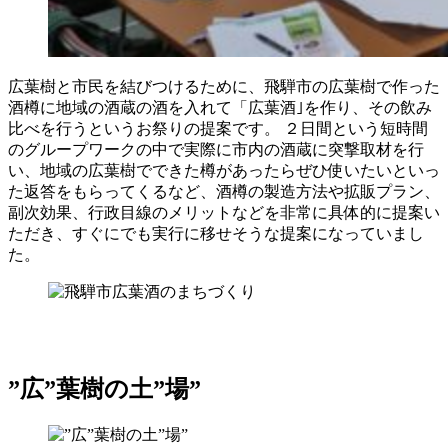
広葉樹と市民を結びつけるために、飛騨市の広葉樹で作った
酒樽に地域の酒蔵の酒を入れて「広葉酒｣を作り、その飲み
比べを行うというお祭りの提案です。 ２日間という短時間
のグループワークの中で実際に市内の酒蔵に突撃取材を行
い、地域の広葉樹でできた樽があったらぜひ使いたいといっ
た返答をもらってくるなど、酒樽の製造方法や拡販プラン、
副次効果、行政目線のメリットなどを非常に具体的に提案い
ただき、すぐにでも実行に移せそうな提案になっていまし
た。
”広”葉樹の土”場”