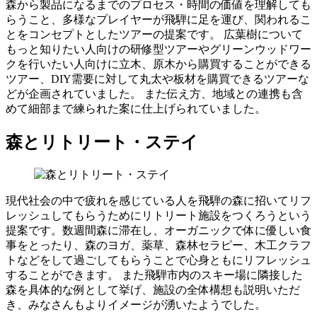
森から製品になるまでのプロセス・時間の価値を理解しても
らうこと、多様なプレイヤーが飛騨に足を運び、関われるこ
とをコンセプトとしたツアーの提案です。 広葉樹について
もっと知りたい人向けの研修型ツアーやグリーンウッドワー
クを行いたい人向けに立木、原木から購買することができる
ツアー、DIY需要に対して丸太や板材を購買できるツアーな
どが企画されていました。 また伝え方、地域との連携も含
めて細部まで練られた案に仕上げられていました。
森とリトリート・ステイ
現代社会の中で疲れを感じている人を飛騨の森に招いてリフ
レッシュしてもらうためにリトリート施設をつくろうという
提案です。数週間森に滞在し、オーガニックで体に優しい食
事をとったり、森のヨガ、薬草、森林セラピー、木工クラフ
トなどをして過ごしてもらうことで心身ともにリフレッシュ
することができます。 また飛騨市内のスキー場に隣接した
森を具体的な例として挙げ、施設の全体構想も説明いただ
き、みなさんもよりイメージが湧いたようでした。