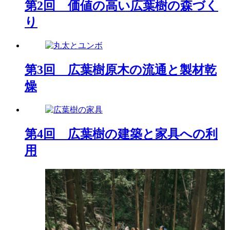
第2回 価値の高い広葉樹の森づく
り
第3回 広葉樹原木の流通と製材乾
燥
第4回 広葉樹の建築と家具への利
用