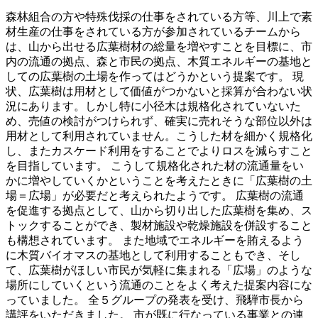
森林組合の方や特殊伐採の仕事をされている方等、川上で素
材生産の仕事をされている方が参加されているチームから
は、山から出せる広葉樹材の総量を増やすことを目標に、市
内の流通の拠点、森と市民の拠点、木質エネルギーの基地と
しての広葉樹の土場を作ってはどうかという提案です。 現
状、広葉樹は用材として価値がつかないと採算が合わない状
況にあります。しかし特に小径木は規格化されていないた
め、売値の検討がつけられず、確実に売れそうな部位以外は
用材として利用されていません。こうした材を細かく規格化
し、またカスケード利用をすることでよりロスを減らすこと
を目指しています。 こうして規格化された材の流通量をい
かに増やしていくかということを考えたときに「広葉樹の土
場＝広場」が必要だと考えられたようです。 広葉樹の流通
を促進する拠点として、山から切り出した広葉樹を集め、ス
トックすることができ、製材施設や乾燥施設を併設すること
も構想されています。 また地域でエネルギーを賄えるよう
に木質バイオマスの基地として利用することもでき、そし
て、広葉樹がほしい市民が気軽に集まれる「広場」のような
場所にしていくという流通のことをよく考えた提案内容にな
っていました。 全５グループの発表を受け、飛騨市長から
講評をいただきました。 市が既に行なっている事業との連