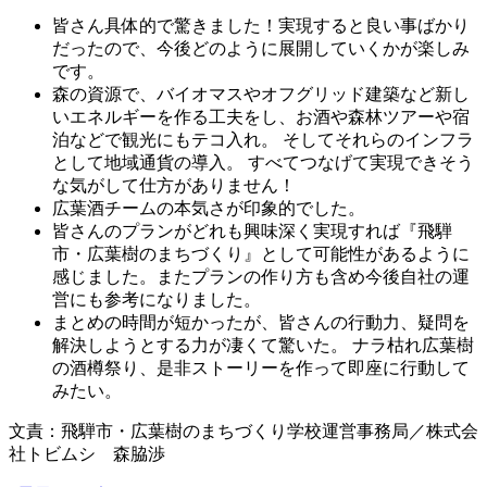
皆さん具体的で驚きました！実現すると良い事ばかり
だったので、今後どのように展開していくかが楽しみ
です。
森の資源で、バイオマスやオフグリッド建築など新し
いエネルギーを作る工夫をし、お酒や森林ツアーや宿
泊などで観光にもテコ入れ。 そしてそれらのインフラ
として地域通貨の導入。 すべてつなげて実現できそう
な気がして仕方がありません！
広葉酒チームの本気さが印象的でした。
皆さんのプランがどれも興味深く実現すれば『飛騨
市・広葉樹のまちづくり』として可能性があるように
感じました。またプランの作り方も含め今後自社の運
営にも参考になりました。
まとめの時間が短かったが、皆さんの行動力、疑問を
解決しようとする力が凄くて驚いた。 ナラ枯れ広葉樹
の酒樽祭り、是非ストーリーを作って即座に行動して
みたい。
文責：飛騨市・広葉樹のまちづくり学校運営事務局／株式会
社トビムシ 森脇渉